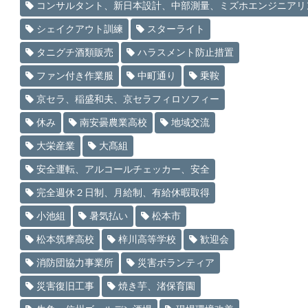
コンサルタント、新日本設計、中部測量、ミズホエンジニアリ
シェイクアウト訓練
スターライト
タニグチ酒類販売
ハラスメント防止措置
ファン付き作業服
中町通り
乗鞍
京セラ、稲盛和夫、京セラフィロソフィー
休み
南安曇農業高校
地域交流
大栄産業
大髙組
安全運転、アルコールチェッカー、安全
完全週休２日制、月給制、有給休暇取得
小池組
暑気払い
松本市
松本筑摩高校
梓川高等学校
歓迎会
消防団協力事業所
災害ボランティア
災害復旧工事
焼き芋、渚保育園