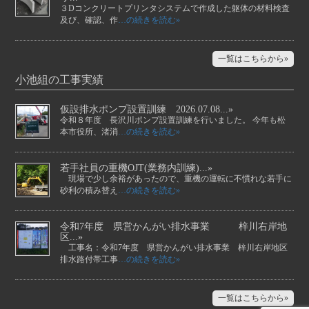
３Dコンクリートプリンタシステムで作成した躯体の材料検査
及び、確認、作
…の続きを読む»
一覧はこちらから»
小池組の工事実績
仮設排水ポンプ設置訓練 2026.07.08...»
令和８年度 長沢川ポンプ設置訓練を行いました。 今年も松
本市役所、渚消
…の続きを読む»
若手社員の重機OJT(業務内訓練)...»
現場で少し余裕があったので、重機の運転に不慣れな若手に
砂利の積み替え
…の続きを読む»
令和7年度 県営かんがい排水事業 梓川右岸地
区...»
工事名：令和7年度 県営かんがい排水事業 梓川右岸地区
排水路付帯工事
…の続きを読む»
一覧はこちらから»