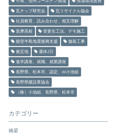
牛角、信州ゴールデン酒場
現場環境改善
瓦チップ研究会
瓦リサイクル協会
社員教育、読み合わせ、相互理解
筑摩高校
管更生工法、デモ施工
能登半島地震復興支援
舗装工事
被災地
週休2日
進学講座、就職、就業講座
長野県、松本市、認定、㈱小池組
長野県建設業協会
（株）小池組、長野県、松本市
カテゴリー
橋梁