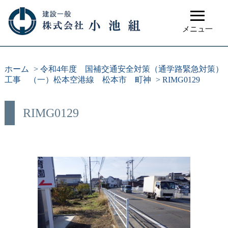
≡
メニュ一
ホーム
>
令和4年度 国補交通安全対策（通学路緊急対策）
工事 （一）松本空港線 松本市 町神
>
RIMG0129
RIMG0129