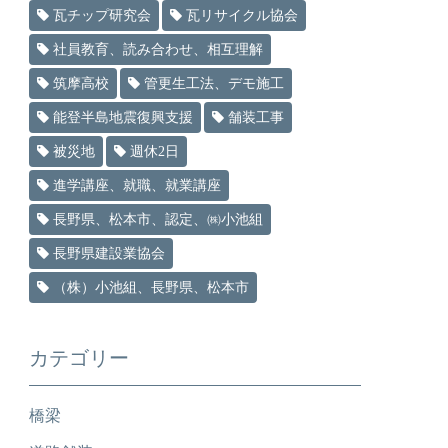
瓦チップ研究会
瓦リサイクル協会
社員教育、読み合わせ、相互理解
筑摩高校
管更生工法、デモ施工
能登半島地震復興支援
舗装工事
被災地
週休2日
進学講座、就職、就業講座
長野県、松本市、認定、㈱小池組
長野県建設業協会
（株）小池組、長野県、松本市
カテゴリー
橋梁