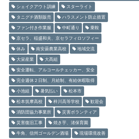
シェイクアウト訓練
スターライト
タニグチ酒類販売
ハラスメント防止措置
ファン付き作業服
中町通り
乗鞍
京セラ、稲盛和夫、京セラフィロソフィー
休み
南安曇農業高校
地域交流
大栄産業
大髙組
安全運転、アルコールチェッカー、安全
完全週休２日制、月給制、有給休暇取得
小池組
暑気払い
松本市
松本筑摩高校
梓川高等学校
歓迎会
消防団協力事業所
災害ボランティア
災害復旧工事
焼き芋、渚保育園
牛角、信州ゴールデン酒場
現場環境改善