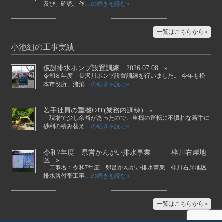
及び、確認、作
…の続きを読む»
一覧はこちらから»
小池組の工事実績
仮設排水ポンプ設置訓練 2026.07.08...»
令和８年度 長沢川ポンプ設置訓練を行いました。 今年も松
本市役所、渚消
…の続きを読む»
若手社員の重機OJT(業務内訓練)...»
現場で少し余裕があったので、重機の運転に不慣れな若手に
砂利の積み替え
…の続きを読む»
令和7年度 県営かんがい排水事業 梓川右岸地
区...»
工事名：令和7年度 県営かんがい排水事業 梓川右岸地区
排水路付帯工事
…の続きを読む»
一覧はこちらから»